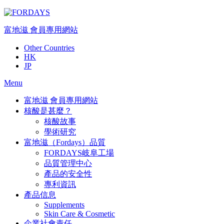
Skip
to
content
富地滋 會員專用網站
Other Countries
HK
JP
Menu
富地滋 會員專用網站
核酸是甚麼？
核酸故事
學術研究
富地滋（Fordays）品質
FORDAYS岐阜工場
品質管理中心
產品的安全性
專利資訊
產品信息
Supplements
Skin Care & Cosmetic
企業社會責任