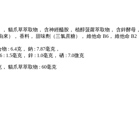
 貓爪草萃取物， 含神經醯胺， 植醇菠蘿萃取物， 含鋅酵母， 含
由來）， 香料， 甜味劑（三氯蔗糖）， 維他命 B
6
， 維他命 B
2
 : 6.4克， 鈉 : 7.87毫克，
6
: 1.5毫克， 鋅 : 1.0毫克， 硒 : 7.0微克
克， 貓爪草萃取物 : 60毫克