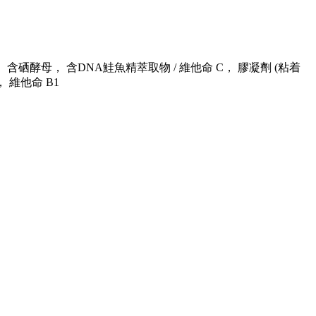
硒酵母， 含DNA鮭魚精萃取物 / 維他命 C， 膠凝劑 (粘着
， 維他命 B
1