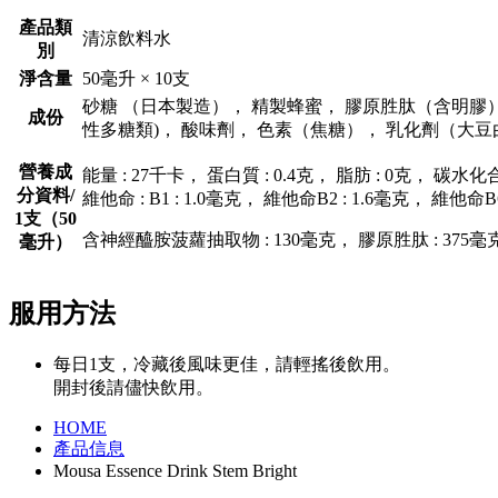
產品類
清涼飲料水
別
淨含量
50毫升 × 10支
砂糖 （日本製造）， 精製蜂蜜， 膠原胜肽（含明膠），
成份
性多糖類)， 酸味劑， 色素（焦糖）， 乳化劑（大豆
營養成
能量 : 27千卡， 蛋白質 : 0.4克， 脂肪 : 0克， 碳水化合物
分資料/
維他命 : B
1
: 1.0毫克， 維他命B
2
: 1.6毫克， 維他命B
1支（50
含神經醯胺菠蘿抽取物 : 130毫克， 膠原胜肽 : 375毫
毫升）
服用方法
每日1支，冷藏後風味更佳，請輕搖後飲用。
開封後請儘快飲用。
HOME
產品信息
Mousa Essence Drink Stem Bright