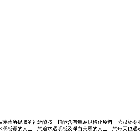
升由菠蘿所提取的神經醯胺，植醇含有量為規格化原料。著眼於令
水潤感覺的人士，想追求透明感及淨白美麗的人士，想每天也過