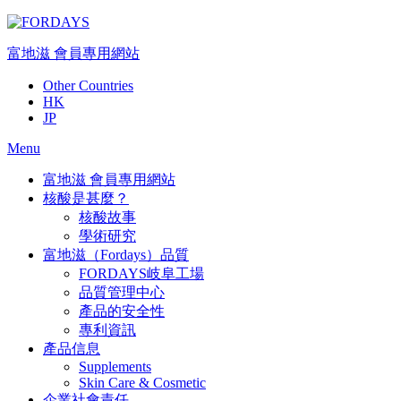
Skip
to
content
富地滋 會員專用網站
Other Countries
HK
JP
Menu
富地滋 會員專用網站
核酸是甚麼？
核酸故事
學術研究
富地滋（Fordays）品質
FORDAYS岐阜工場
品質管理中心
產品的安全性
專利資訊
產品信息
Supplements
Skin Care & Cosmetic
企業社會責任