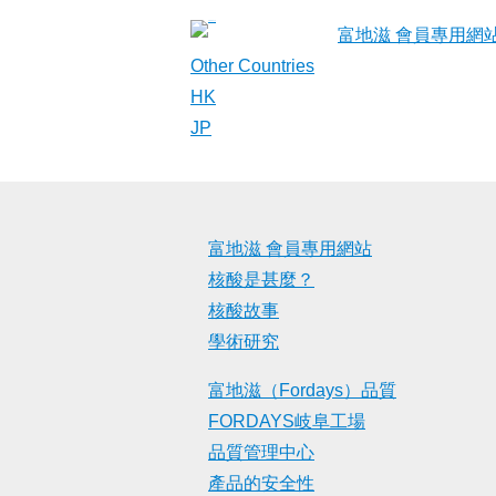
Skip
富地滋 會員專用網
to
Other Countries
content
HK
JP
富地滋 會員專用網站
核酸是甚麼？
核酸故事
學術研究
富地滋（Fordays）品質
FORDAYS岐阜工場
品質管理中心
產品的安全性