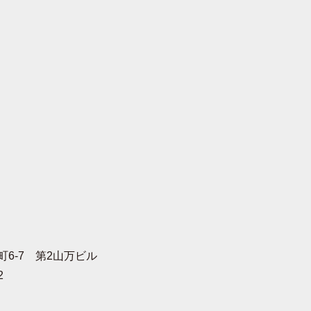
町6-7 第2山万ビル
2