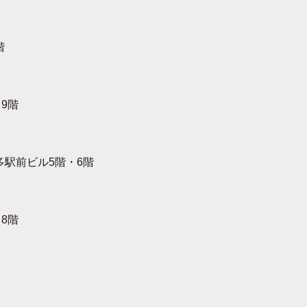
階
9階
多駅前ビル5階・6階
8階