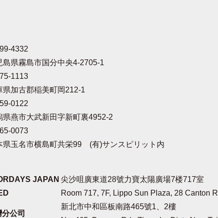
99-4332
島県霧島市国分中央4-2705-1
75-1113
庫県加古郡稲美町岡212-1
59-0122
潟県燕市大武新田字新町裏4952-2
65-0073
本県玉名市横島町共栄99 (有)サンスピリット内
DAYS JAPAN
尖沙咀廣東道28號力寶太陽廣場7楼717室
ED
Room 717, 7F, Lippo Sun Plaza, 28 Canton R
新北市中和區板南路465號1、2樓
灣分公司