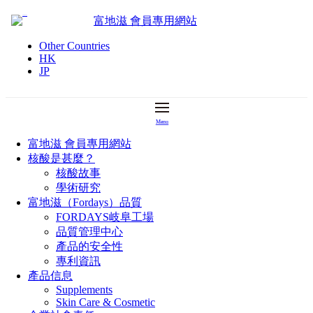
Skip
富地滋 會員專用網站
to
content
Other Countries
HK
JP
Menu
富地滋 會員專用網站
核酸是甚麼？
核酸故事
學術研究
富地滋（Fordays）品質
FORDAYS岐阜工場
品質管理中心
產品的安全性
專利資訊
產品信息
Supplements
Skin Care & Cosmetic