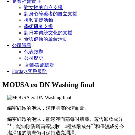
企業社會責任
對女性的自立支援
對身心障礙者的自立支援
復興支援活動
學術研究支援
對日本傳統文化的支援
食與健康的啟蒙活動
公司資訊
代表致辭
公司歷史
店鋪‧設施總覽
Fordays客戶服務
MOUSA eo DN Washing final
綿密細緻的泡沫，潔淨肌膚的潔面膏。
綿密細緻的泡沫，能潔淨面部每吋肌膚。蘊含卸妝成分
*1
*2
，能卸除防曬霜等淡妝，4種核酸成分
和保濕成分令
潔淨後的肌膚仍可保持透亮潤澤。