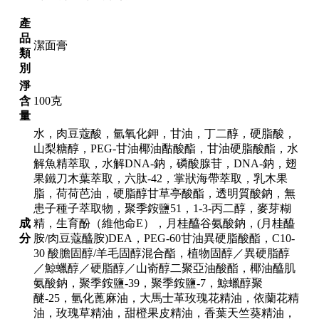
產
品
潔面膏
類
別
淨
含
100克
量
水，肉豆蔻酸，氫氧化鉀，甘油，丁二醇，硬脂酸，
山梨糖醇，PEG-甘油椰油酤酸酯，甘油硬脂酸酯，水
解魚精萃取，水解DNA-鈉，磷酸腺苷，DNA-鈉，翅
果鐵刀木葉萃取，六肽-42，掌狀海帶萃取，乳木果
脂，荷荷芭油，硬脂醇甘草亭酸酯，透明質酸鈉，無
患子種子萃取物，聚季銨鹽51，1-3-丙二醇，麥芽糊
成
精，生育酚（維他命E），月桂醯谷氨酸鈉，(月桂醯
分
胺/肉豆蔻醯胺)DEA，PEG-60甘油異硬脂酸酯，C10-
30 酸膽固醇/羊毛固醇混合酯，植物固醇／異硬脂醇
／鯨蠟醇／硬脂醇／山嵛醇二聚亞油酸酯，椰油醯肌
氨酸鈉，聚季銨鹽-39，聚季銨鹽-7，鯨蠟醇聚
醚-25，氫化蓖麻油，大馬士革玫瑰花精油，依蘭花精
油，玫瑰草精油，甜橙果皮精油，香葉天竺葵精油，