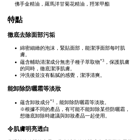
佛手金精油，羅馬洋甘菊花精油，羥笨甲酯
特點
徹底去除面部污垢
綿密細緻的泡沫，緊貼面部，能潔淨面部每吋肌
膚。
*3
蘊含輔助清潔成分無患子種子萃取物
，保護肌膚
的同時，徹底潔淨肌膚。
沖洗後並沒有黏膩的感覺，潔淨清爽。
能卸除防曬霜等淡妝
*1
蘊含卸妝成分
，能卸除防曬霜等淡妝。
※根據不同的產品，有可能不能卸除某些防曬霜，
想徹底卸除時建議與卸妝產品一起使用。
令肌膚明亮透白