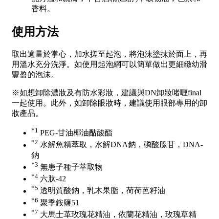
香料。
使用方法
取出適量於掌心，加水搓至起泡，將泡沫塗抹於面上，再
用溫水充分洗淨。如使用起泡網可以簡單做出更細緻幼滑
豐盈的泡沫。
※如想卸除濃妝及有防水彩妝，建議與DN卸妝啫喱final
一起使用。此外，如卸除眼妝時，建議使用眼部專用的卸
妝產品。
*1
PEG-甘油椰油酤酸酯
*2
水解魚精萃取，水解DNA鈉，磷酸腺苷，DNA-
鈉
*3
無患子種子萃取物
*4
六肽-42
*5
透明質酸鈉，乳木果脂，荷荷芭籽油
*6
聚季銨鹽51
*7
大馬士革玫瑰花精油，依蘭花精油，玫瑰草精