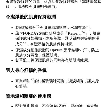
著眼於粒線體的力量，蘊含活化粒線體成分「掌狀海帶萃
取」，清洗後令肌膚明亮透白。
令潔淨後的肌膚保持滋潤
*2
4種核酸成分
令肌膚滋潤飽滿，水潤有彈性。
*4
蘊含FORDAYS獨自研發成分「Kasparin
」，肌膚
保護成分翅果鐵刀木葉萃取，透明質酸鈉等的保濕
*5
成分
，令潔淨後的肌膚保持滋潤。
*6
保濕成分細胞膜脂質Lipidure(聚季銨鹽51)
，防止
肌膚水分蒸發，保護肌膚。
甘草酸二鉀保護肌膚的同時亦有助肌膚健康。
讓人身心舒暢的香氣
*7
來自精油
的柑橘玫瑰味花香，淡淡幽香，讓人身
心舒暢。
質地溫和親膚的使用感
配方溫和親膚，不含酒精(乙醇)，礦物油，色素和